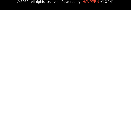
©
2026
. All rights reserved.
Powered by
HAVPPEN
v
1.3.141