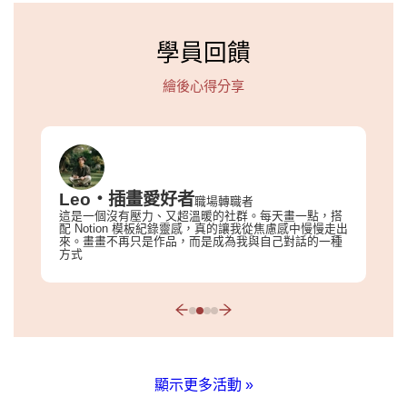
學員回饋
繪後心得分享
Leo・插畫愛好者
職場轉職者
這是一個沒有壓力、又超溫暖的社群。每天畫一點，搭
配 Notion 模板紀錄靈感，真的讓我從焦慮感中慢慢走出
來。畫畫不再只是作品，而是成為我與自己對話的一種
方式
顯示更多活動
»