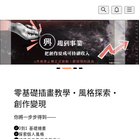
零基礎插畫教學・風格探索・
創作變現
你將一步步得到——
0到1 基礎繪畫
探索個人風格