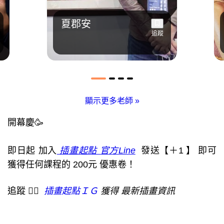
夏郡安
追蹤
顯示更多老師
»
開幕慶🥳
即日起 加入
插畫起點 官方Line
發送【＋1 】 即可
獲得任何課程的 200元 優惠卷！
追蹤 👉🏻
插畫起點ＩＧ
獲得 最新插畫資訊